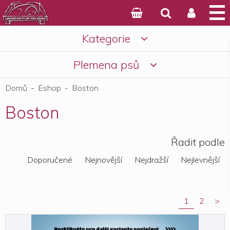



Kategorie

Košík
Plemena psů

Domů
-
Eshop
-
Boston
Boston
Řadit podle
Doporučené
Nejnovější
Nejdražší
Nejlevnější
1
2
>