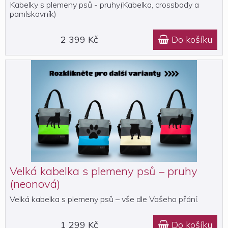
Kabelky s plemeny psů - pruhy(Kabelka, crossbody a
pamlskovník)
2 399 Kč
Do košíku

Velká kabelka s plemeny psů – pruhy
(neonová)
Velká kabelka s plemeny psů – vše dle Vašeho přání.
1 299 Kč
Do košíku
