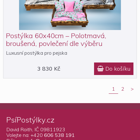
Postýlka 60x40cm – Polotmavá,
broušená, povlečení dle výběru
Luxusní postýlka pro pejska
3 830 Kč
Do košíku

1
2
>
PsíPostýlky.cz
David Roith, IČ 09811923
Volejte na: +420
606 538 191