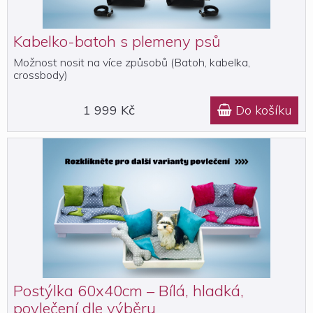
Kabelko-batoh s plemeny psů
Možnost nosit na více způsobů (Batoh, kabelka,
crossbody)
1 999 Kč
Do košíku

Postýlka 60x40cm – Bílá, hladká,
povlečení dle výběru