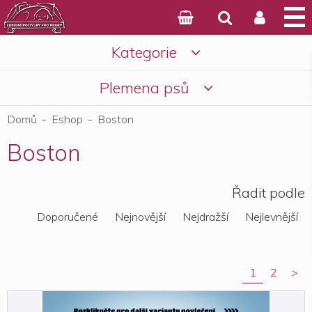



Kategorie

Košík
Plemena psů

Domů
-
Eshop
-
Boston
Boston
Řadit podle
Doporučené
Nejnovější
Nejdražší
Nejlevnější
1
2
>