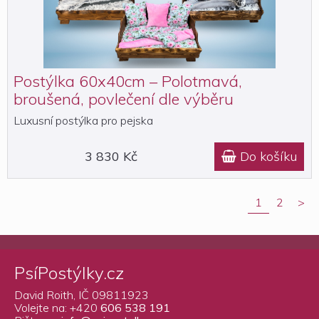
Postýlka 60x40cm – Polotmavá,
broušená, povlečení dle výběru
Luxusní postýlka pro pejska
3 830 Kč
Do košíku

1
2
>
PsíPostýlky.cz
David Roith, IČ 09811923
Volejte na: +420
606 538 191