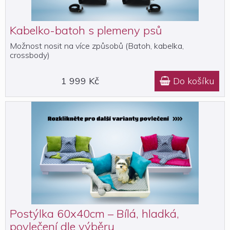
Kabelko-batoh s plemeny psů
Možnost nosit na více způsobů (Batoh, kabelka,
crossbody)
1 999 Kč
Do košíku

Postýlka 60x40cm – Bílá, hladká,
povlečení dle výběru