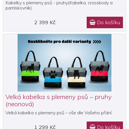
Kabelky s plemeny psů - pruhy(Kabelka, crossbody a
pamlskovník)
2 399 Kč
Do košíku

Velká kabelka s plemeny psů – pruhy
(neonová)
Velká kabelka s plemeny psů – vše dle Vašeho přání.
1 299 Kč
Do košíku
