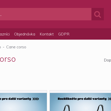
azníci
Objednávka
Kontakt
GDPR
p
-
Cane corso
orso
Dop