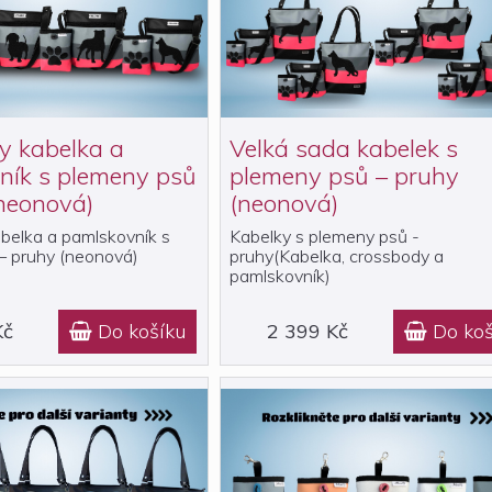
y kabelka a
Velká sada kabelek s
ník s plemeny psů
plemeny psů – pruhy
neonová)
(neonová)
belka a pamlskovník s
Kabelky s plemeny psů -
– pruhy (neonová)
pruhy(Kabelka, crossbody a
pamlskovník)
Kč
Do košíku
2 399 Kč
Do koš

