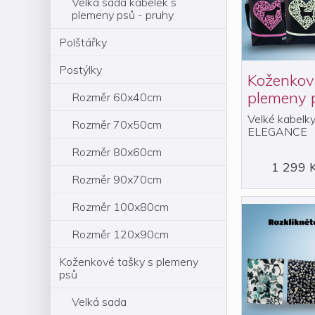
Velká sada kabelek s
plemeny psů - pruhy
Polštářky
Postýlky
Koženková
plemeny 
Rozměr 60x40cm
Velké kabelky
Rozměr 70x50cm
ELEGANCE
Rozměr 80x60cm
1 299 
Rozměr 90x70cm
Rozměr 100x80cm
Rozměr 120x90cm
Koženkové tašky s plemeny
psů
Velká sada