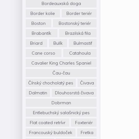
Bordeauxská doga
Border kolie
Border teriér
Boston
Bostonský teriér
Brabantík
Brazilská fila
Briard
Bulík
Bulmastif
Cane corso
Catahoula
Cavalier King Charles Spaniel
Čau-čau
Čínský chocholatý pes
Čivava
Dalmatin
Dlouhosrstá čivava
Dobrman
Entlebuchský salašnický pes
Flat coated retrívr
Foxteriér
Francouský buldoček
Fretka