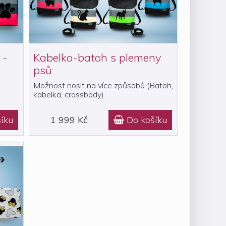
 -
Kabelko-batoh s plemeny
psů
Možnost nosit na více způsobů (Batoh,
kabelka, crossbody)
íku
1 999 Kč
Do košíku
