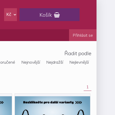
Košík

Přihlásit se
Řadit podle
oručené
Nejnovější
Nejdražší
Nejlevnější
1