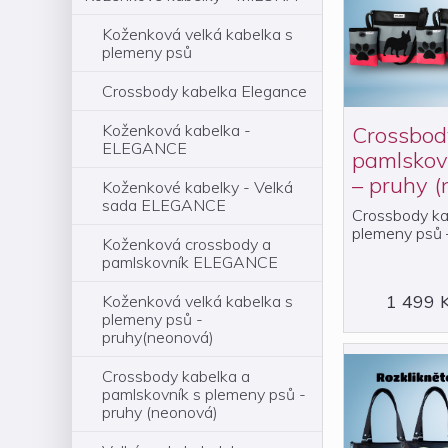
Koženková velká kabelka s
plemeny psů
Crossbody kabelka Elegance
Koženková kabelka -
Crossbod
ELEGANCE
pamlskov
– pruhy (
Koženkové kabelky - Velká
sada ELEGANCE
Crossbody ka
plemeny psů 
Koženková crossbody a
pamlskovník ELEGANCE
1 499 
Koženková velká kabelka s
plemeny psů -
pruhy(neonová)
Crossbody kabelka a
pamlskovník s plemeny psů -
pruhy (neonová)