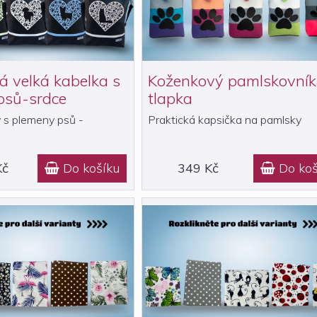
 velká kabelka s
Koženkový pamlskovník
psů-srdce
tlapka
 s plemeny psů -
Praktická kapsička na pamlsky
Kč
Do košíku
349 Kč
Do koš

