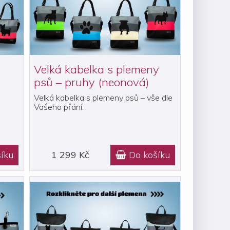
Velká kabelka s plemeny
psů – pruhy (neonová)
Velká kabelka s plemeny psů – vše dle
Vašeho přání.
íku
1 299 Kč
Do košíku
