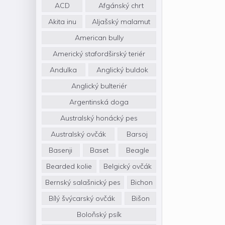
ACD
Afgánský chrt
Akita inu
Aljašský malamut
American bully
Americký stafordširský teriér
Andulka
Anglický buldok
Anglický bulteriér
Argentinská doga
Australský honácký pes
Australský ovčák
Barsoj
Basenji
Baset
Beagle
Bearded kolie
Belgický ovčák
Bernský salašnický pes
Bichon
Bílý švýcarský ovčák
Bišon
Boloňský psík