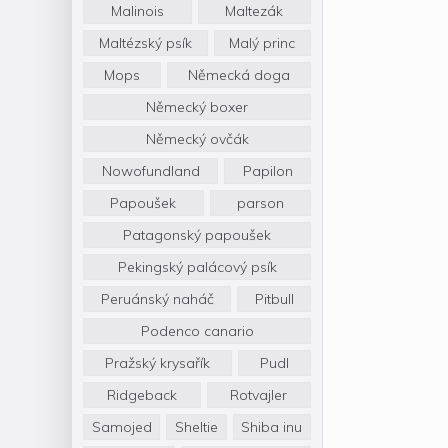
Malinois
Maltezák
Maltézský psík
Malý princ
Mops
Německá doga
Německý boxer
Německý ovčák
Nowofundland
Papilon
Papoušek
parson
Patagonský papoušek
Pekingský palácový psík
Peruánský naháč
Pitbull
Podenco canario
Pražský krysařík
Pudl
Ridgeback
Rotvajler
Samojed
Sheltie
Shiba inu