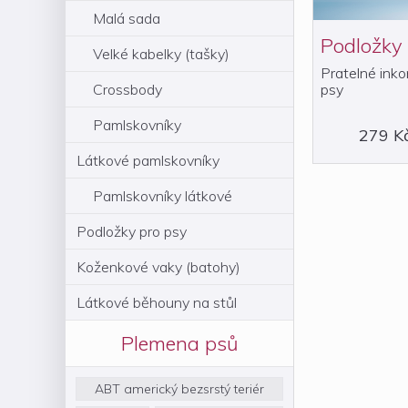
Malá sada
Podložky
Velké kabelky (tašky)
Pratelné inko
psy
Crossbody
Pamlskovníky
279 K
Látkové pamlskovníky
Pamlskovníky látkové
Podložky pro psy
Koženkové vaky (batohy)
Látkové běhouny na stůl
Plemena psů
ABT americký bezsrstý teriér