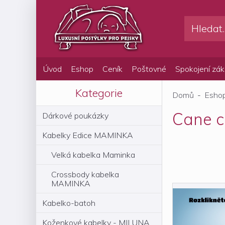
Úvod
Eshop
Ceník
Poštovné
Spokojení zák
Kategorie
Domů
-
Esho
Cane c
Dárkové poukázky
Kabelky Edice MAMINKA
Velká kabelka Maminka
Crossbody kabelka
MAMINKA
Kabelko-batoh
Koženkové kabelky - MILUNA