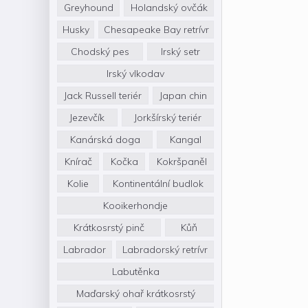
Greyhound
Holandský ovčák
Husky
Chesapeake Bay retrívr
Chodský pes
Irský setr
Irský vlkodav
Jack Russell teriér
Japan chin
Jezevčík
Jorkšírský teriér
Kanárská doga
Kangal
Knírač
Kočka
Kokršpaněl
Kolie
Kontinentální budlok
Kooikerhondje
Krátkosrstý pinč
Kůň
Labrador
Labradorský retrívr
Labutěnka
Maďarský ohař krátkosrstý