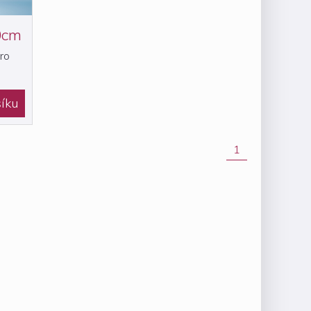
0cm
ro
íku
1