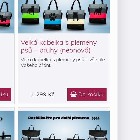
Velká kabelka s plemeny
psů – pruhy (neonová)
Velká kabelka s plemeny psů – vše dle
Vašeho přání.
íku
1 299 Kč
Do košíku
