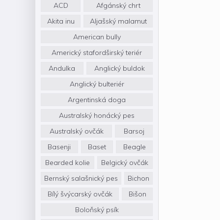
ACD
Afgánský chrt
Akita inu
Aljašský malamut
American bully
Americký stafordširský teriér
Andulka
Anglický buldok
Anglický bulteriér
Argentinská doga
Australský honácký pes
Australský ovčák
Barsoj
Basenji
Baset
Beagle
Bearded kolie
Belgický ovčák
Bernský salašnický pes
Bichon
Bílý švýcarský ovčák
Bišon
Boloňský psík