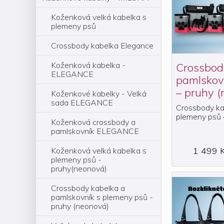
Koženková velká kabelka s
plemeny psů
Crossbody kabelka Elegance
Koženková kabelka -
Crossbod
ELEGANCE
pamlskov
– pruhy (
Koženkové kabelky - Velká
sada ELEGANCE
Crossbody ka
plemeny psů 
Koženková crossbody a
pamlskovník ELEGANCE
1 499 
Koženková velká kabelka s
plemeny psů -
pruhy(neonová)
Crossbody kabelka a
pamlskovník s plemeny psů -
pruhy (neonová)