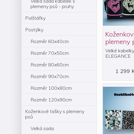
Velká sada kabelek s
plemeny psů - pruhy
Polštářky
Postýlky
Koženková
plemeny 
Rozměr 60x40cm
Velké kabelky
Rozměr 70x50cm
ELEGANCE
Rozměr 80x60cm
1 299 
Rozměr 90x70cm
Rozměr 100x80cm
Rozměr 120x90cm
Koženkové tašky s plemeny
psů
Velká sada