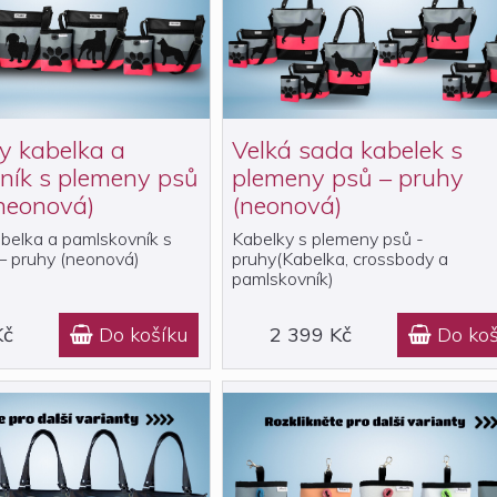
y kabelka a
Velká sada kabelek s
ník s plemeny psů
plemeny psů – pruhy
neonová)
(neonová)
belka a pamlskovník s
Kabelky s plemeny psů -
– pruhy (neonová)
pruhy(Kabelka, crossbody a
pamlskovník)
Kč
Do košíku
2 399 Kč
Do koš

