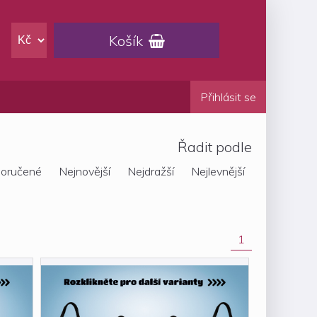
Košík

Přihlásit se
Řadit podle
oručené
Nejnovější
Nejdražší
Nejlevnější
1