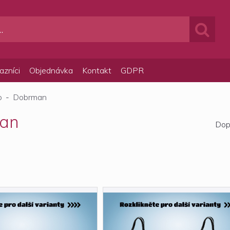
azníci
Objednávka
Kontakt
GDPR
p
-
Dobrman
an
Dop