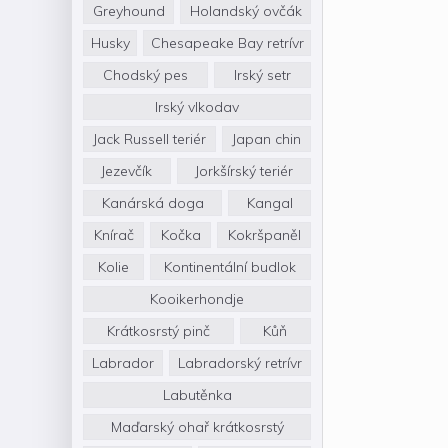
Greyhound
Holandský ovčák
Husky
Chesapeake Bay retrívr
Chodský pes
Irský setr
Irský vlkodav
Jack Russell teriér
Japan chin
Jezevčík
Jorkšírský teriér
Kanárská doga
Kangal
Knírač
Kočka
Kokršpaněl
Kolie
Kontinentální budlok
Kooikerhondje
Krátkosrstý pinč
Kůň
Labrador
Labradorský retrívr
Labutěnka
Maďarský ohař krátkosrstý