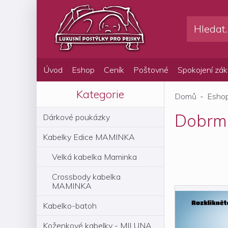
Úvod
Eshop
Ceník
Poštovné
Spokojení zák
Kategorie
Domů
-
Esho
Dobrm
Dárkové poukázky
Kabelky Edice MAMINKA
Velká kabelka Maminka
Crossbody kabelka
MAMINKA
Kabelko-batoh
Koženkové kabelky - MILUNA