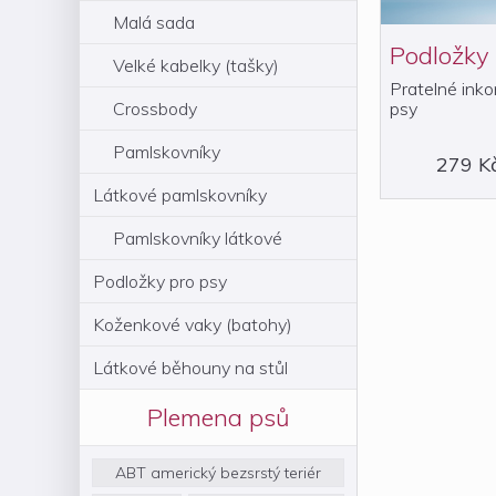
Malá sada
Podložky
Velké kabelky (tašky)
Pratelné inko
psy
Crossbody
Pamlskovníky
279 K
Látkové pamlskovníky
Pamlskovníky látkové
Podložky pro psy
Koženkové vaky (batohy)
Látkové běhouny na stůl
Plemena psů
ABT americký bezsrstý teriér