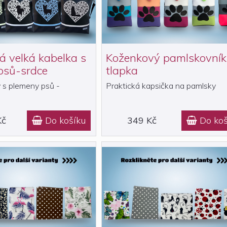
 velká kabelka s
Koženkový pamlskovník
psů-srdce
tlapka
 s plemeny psů -
Praktická kapsička na pamlsky
Kč
Do košíku
349 Kč
Do koš

