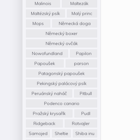
Malinois
Maltezák
Maltézský psík
Malý princ
Mops
Německá doga
Německý boxer
Německý ovčák
Nowofundland
Papilon
Papoušek
parson
Patagonský papoušek
Pekingský palácový psík
Peruánský naháč
Pitbull
Podenco canario
Pražský krysařík
Pudl
Ridgeback
Rotvajler
Samojed
Sheltie
Shiba inu