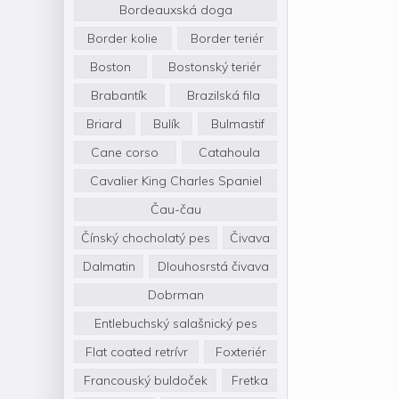
Bordeauxská doga
Border kolie
Border teriér
Boston
Bostonský teriér
Brabantík
Brazilská fila
Briard
Bulík
Bulmastif
Cane corso
Catahoula
Cavalier King Charles Spaniel
Čau-čau
Čínský chocholatý pes
Čivava
Dalmatin
Dlouhosrstá čivava
Dobrman
Entlebuchský salašnický pes
Flat coated retrívr
Foxteriér
Francouský buldoček
Fretka