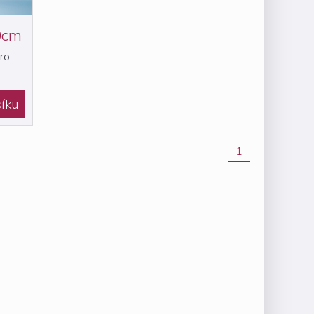
0cm
ro
íku
1