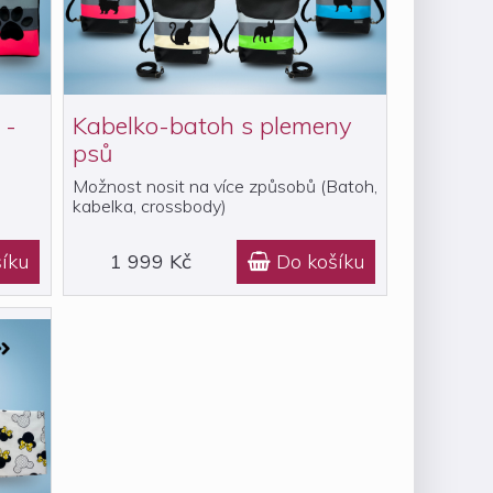
 -
Kabelko-batoh s plemeny
psů
Možnost nosit na více způsobů (Batoh,
kabelka, crossbody)
íku
1 999 Kč
Do košíku
