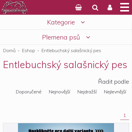



Kategorie

Košík
Plemena psů

Domů
-
Eshop
-
Entlebuchský salašnický pes
Entlebuchský salašnický pes
Řadit podle
Doporučené
Nejnovější
Nejdražší
Nejlevnější
1