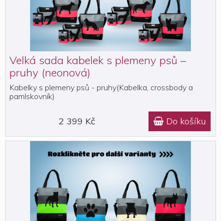
Velká sada kabelek s plemeny psů –
pruhy (neonová)
Kabelky s plemeny psů - pruhy(Kabelka, crossbody a
pamlskovník)
2 399 Kč
Do košíku
