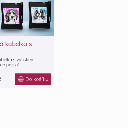
á kabelka s
belka s výtiskem
en pejsků.
č
Do košíku
