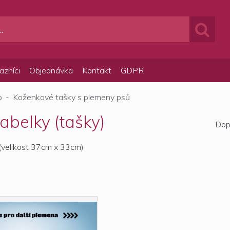
azníci
Objednávka
Kontakt
GDPR
p
-
Koženkové tašky s plemeny psů
abelky (tašky)
Dop
(velikost 37cm x 33cm)