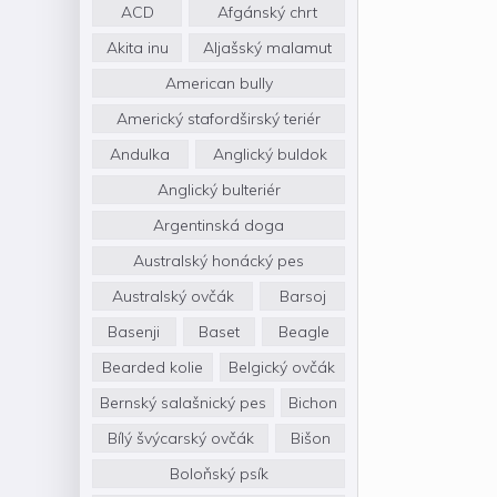
ACD
Afgánský chrt
Akita inu
Aljašský malamut
American bully
Americký stafordširský teriér
Andulka
Anglický buldok
Anglický bulteriér
Argentinská doga
Australský honácký pes
Australský ovčák
Barsoj
Basenji
Baset
Beagle
Bearded kolie
Belgický ovčák
Bernský salašnický pes
Bichon
Bílý švýcarský ovčák
Bišon
Boloňský psík