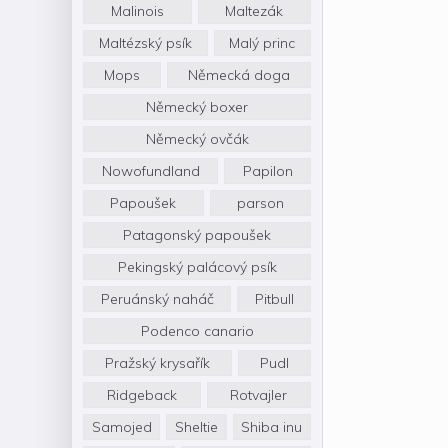
Malinois
Maltezák
Maltézský psík
Malý princ
Mops
Německá doga
Německý boxer
Německý ovčák
Nowofundland
Papilon
Papoušek
parson
Patagonský papoušek
Pekingský palácový psík
Peruánský naháč
Pitbull
Podenco canario
Pražský krysařík
Pudl
Ridgeback
Rotvajler
Samojed
Sheltie
Shiba inu