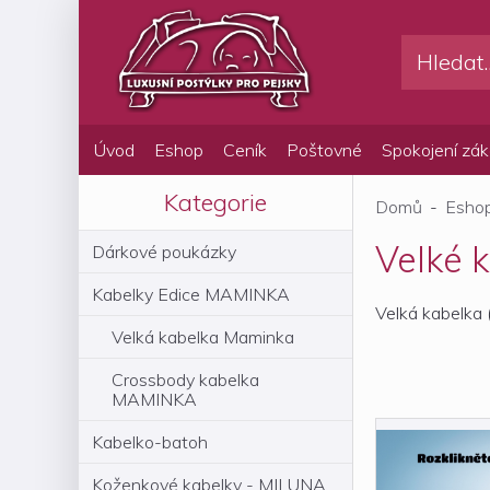
Úvod
Eshop
Ceník
Poštovné
Spokojení zák
Kategorie
Domů
-
Esho
Velké k
Dárkové poukázky
Kabelky Edice MAMINKA
Velká kabelka 
Velká kabelka Maminka
Crossbody kabelka
MAMINKA
Kabelko-batoh
Koženkové kabelky - MILUNA