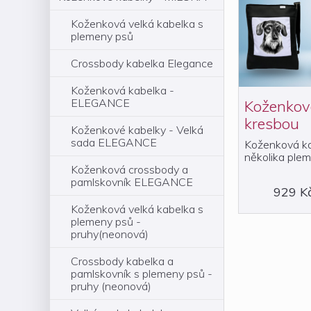
Koženková velká kabelka s
plemeny psů
Crossbody kabelka Elegance
Koženková kabelka -
ELEGANCE
Koženkov
kresbou
Koženkové kabelky - Velká
sada ELEGANCE
Koženková ka
několika plem
Koženková crossbody a
pamlskovník ELEGANCE
929 K
Koženková velká kabelka s
plemeny psů -
pruhy(neonová)
Crossbody kabelka a
pamlskovník s plemeny psů -
pruhy (neonová)