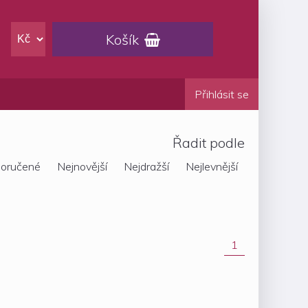
Košík

Přihlásit se
Řadit podle
oručené
Nejnovější
Nejdražší
Nejlevnější
1