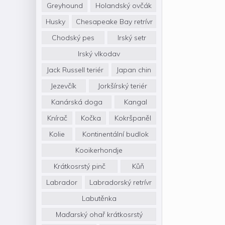
Greyhound
Holandský ovčák
Husky
Chesapeake Bay retrívr
Chodský pes
Irský setr
Irský vlkodav
Jack Russell teriér
Japan chin
Jezevčík
Jorkšírský teriér
Kanárská doga
Kangal
Knírač
Kočka
Kokršpaněl
Kolie
Kontinentální budlok
Kooikerhondje
Krátkosrstý pinč
Kůň
Labrador
Labradorský retrívr
Labutěnka
Maďarský ohař krátkosrstý