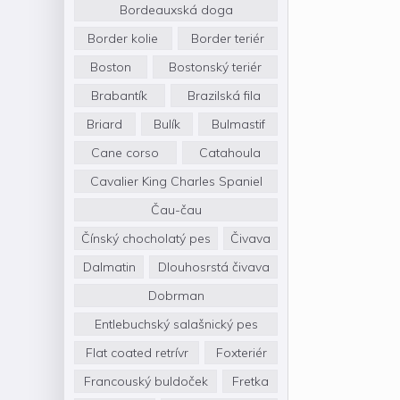
Bordeauxská doga
Border kolie
Border teriér
Boston
Bostonský teriér
Brabantík
Brazilská fila
Briard
Bulík
Bulmastif
Cane corso
Catahoula
Cavalier King Charles Spaniel
Čau-čau
Čínský chocholatý pes
Čivava
Dalmatin
Dlouhosrstá čivava
Dobrman
Entlebuchský salašnický pes
Flat coated retrívr
Foxteriér
Francouský buldoček
Fretka