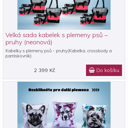
Velká sada kabelek s plemeny psů –
pruhy (neonová)
Kabelky s plemeny psů - pruhy(Kabelka, crossbody a
pamlskovník)
2 399 Kč
Do košíku
