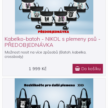
Kabelko-batoh - NIKOL s plemeny psů -
PŘEDOBJEDNÁVKA
Možnost nosit na více způsobů (Batoh, kabelka,
crossbody)
1 999 Kč
Do košíku
