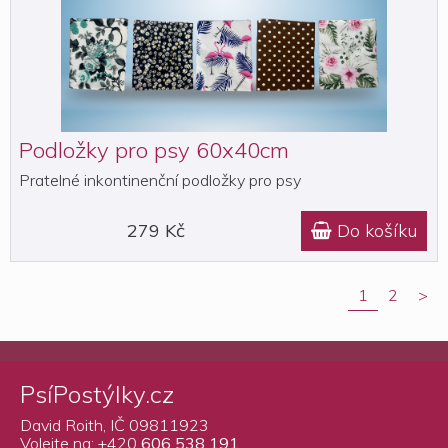
Podložky pro psy 60x40cm
Pratelné inkontinenční podložky pro psy
279 Kč
Do košíku

1
2
>
PsíPostýlky.cz
David Roith, IČ 09811923
Volejte na: +420
606 538 191