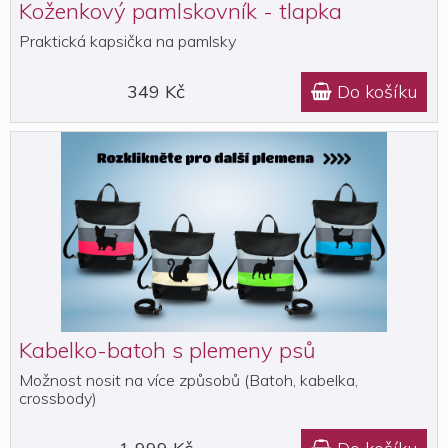
Koženkový pamlskovník - tlapka
Praktická kapsička na pamlsky
349 Kč
Do košíku

Kabelko-batoh s plemeny psů
Možnost nosit na více způsobů (Batoh, kabelka,
crossbody)