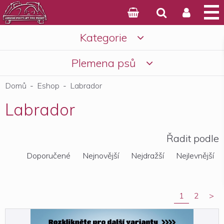



Kategorie

Košík
Plemena psů

Domů
-
Eshop
-
Labrador
Labrador
Řadit podle
Doporučené
Nejnovější
Nejdražší
Nejlevnější
1
2
>