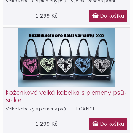
Velká kabelka s plemeny psů – vše dle Vašeho přání.
1 299 Kč
Do košíku

Koženková velká kabelka s plemeny psů-
srdce
Velké kabelky s plemeny psů - ELEGANCE
1 299 Kč
Do košíku
