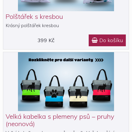
Polštářek s kresbou
Krásný polštářek kresbou
399 Kč
Do košíku

Velká kabelka s plemeny psů – pruhy
(neonová)