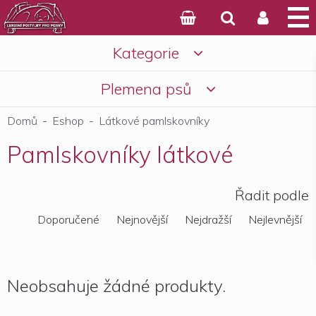



Kategorie

Košík
Plemena psů

Domů
-
Eshop
-
Látkové pamlskovníky
Pamlskovníky látkové
Řadit podle
Doporučené
Nejnovější
Nejdražší
Nejlevnější
Neobsahuje žádné produkty.