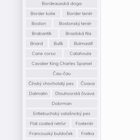
Bordeauxská doga
Border kolie
Border teriér
Boston
Bostonský teriér
Brabantík
Brazilská fila
Briard
Bulík
Bulmastif
Cane corso
Catahoula
Cavalier King Charles Spaniel
Čau-čau
Čínský chocholatý pes
Čivava
Dalmatin
Dlouhosrstá čivava
Dobrman
Entlebuchský salašnický pes
Flat coated retrívr
Foxteriér
Francouský buldoček
Fretka