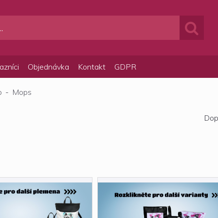
azníci
Objednávka
Kontakt
GDPR
p
-
Mops
Dop