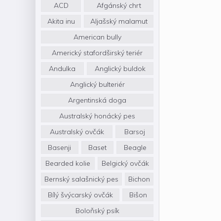
ACD
Afgánský chrt
Akita inu
Aljašský malamut
American bully
Americký stafordširský teriér
Andulka
Anglický buldok
Anglický bulteriér
Argentinská doga
Australský honácký pes
Australský ovčák
Barsoj
Basenji
Baset
Beagle
Bearded kolie
Belgický ovčák
Bernský salašnický pes
Bichon
Bílý švýcarský ovčák
Bišon
Boloňský psík