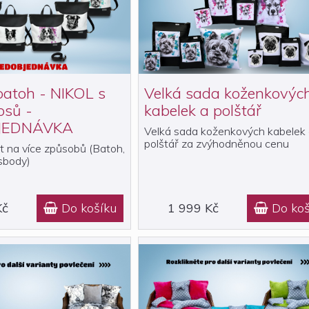
batoh - NIKOL s
Velká sada koženkovýc
psů -
kabelek a polštář
JEDNÁVKA
Velká sada koženkových kabelek
polštář za zvýhodněnou cenu
t na více způsobů (Batoh,
sbody)
Kč
Do košíku
1 999 Kč
Do koš

