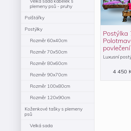
Velká sada kabelek s
plemeny psů - pruhy
Polštářky
Postýlky
Postýlka
Polotmav
Rozměr 60x40cm
povlečení
Rozměr 70x50cm
Luxusní postý
Rozměr 80x60cm
4 450 
Rozměr 90x70cm
Rozměr 100x80cm
Rozměr 120x90cm
Koženkové tašky s plemeny
psů
Velká sada