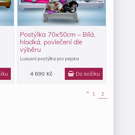
Postýlka 70x50cm – Bílá,
hladká, povlečení dle
výběru
Luxusní postýlka pro pejska
íku
4 690 Kč
Do košíku

<
1
2