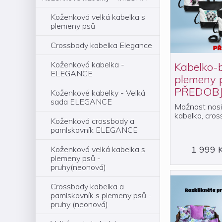
Koženková velká kabelka s
plemeny psů
Crossbody kabelka Elegance
Koženková kabelka -
Kabelko-
ELEGANCE
plemeny 
PŘEDOB
Koženkové kabelky - Velká
sada ELEGANCE
Možnost nosi
kabelka, cros
Koženková crossbody a
pamlskovník ELEGANCE
1 999 
Koženková velká kabelka s
plemeny psů -
pruhy(neonová)
Crossbody kabelka a
pamlskovník s plemeny psů -
pruhy (neonová)