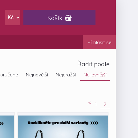
Košík

Přihlásit se
Řadit podle
oručené
Nejnovější
Nejdražší
Nejlevnější
<
1
2