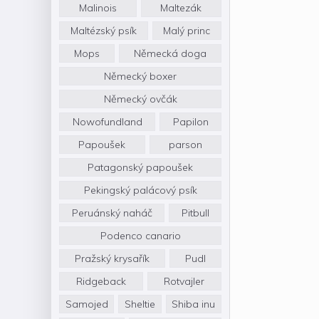
Malinois
Maltezák
Maltézský psík
Malý princ
Mops
Německá doga
Německý boxer
Německý ovčák
Nowofundland
Papilon
Papoušek
parson
Patagonský papoušek
Pekingský palácový psík
Peruánský naháč
Pitbull
Podenco canario
Pražský krysařík
Pudl
Ridgeback
Rotvajler
Samojed
Sheltie
Shiba inu