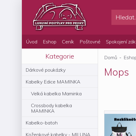
Úvod
Eshop
Ceník
Poštovné
Spokojení zák
Kategorie
Domů
-
Esho
Mops
Dárkové poukázky
Kabelky Edice MAMINKA
Velká kabelka Maminka
Crossbody kabelka
MAMINKA
Kabelko-batoh
Koženkové kabelky - MILUNA