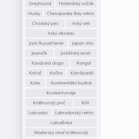
Greyhound
Holandský ovčák
Husky
Chesapeake Bay retrívr
Chodský pes
Irský setr
Irský vlkodav
Jack Russell teriér
Japan chin
Jezevčík
Jorkšírský teriér
Kanárská doga
Kangal
Knírač
Kočka
Kokršpaněl
Kolie
Kontinentální budlok
Kooikerhondje
Krátkosrstý pinč
Kůň
Labrador
Labradorský retrívr
Labutěnka
Maďarský ohař krátkosrstý