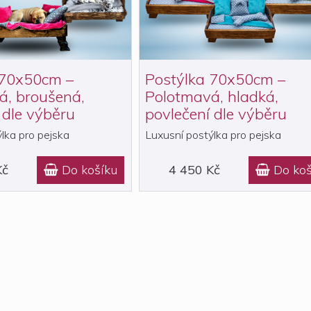
 70x50cm –
Postýlka 70x50cm –
á, broušená,
Polotmavá, hladká,
 dle výběru
povlečení dle výběru
lka pro pejska
Luxusní postýlka pro pejska
Kč
Do košíku
4 450 Kč
Do koš

