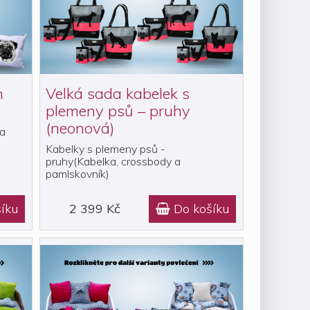
h
Velká sada kabelek s
plemeny psů – pruhy
(neonová)
 a
Kabelky s plemeny psů -
pruhy(Kabelka, crossbody a
pamlskovník)
íku
2 399 Kč
Do košíku
