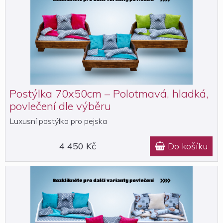
Postýlka 70x50cm – Polotmavá, hladká,
povlečení dle výběru
Luxusní postýlka pro pejska
4 450 Kč
Do košíku
