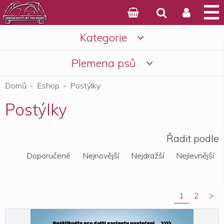



Kategorie

Košík
Plemena psů

Domů
-
Eshop
-
Postýlky
Postýlky
Řadit podle
Doporučené
Nejnovější
Nejdražší
Nejlevnější
1
2
>