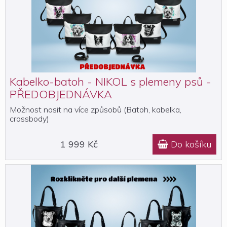
Kabelko-batoh - NIKOL s plemeny psů -
PŘEDOBJEDNÁVKA
Možnost nosit na více způsobů (Batoh, kabelka,
crossbody)
1 999 Kč
Do košíku
