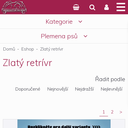



Kategorie

Košík
Plemena psů

Domů
-
Eshop
-
Zlatý retrívr
Zlatý retrívr
Řadit podle
Doporučené
Nejnovější
Nejdražší
Nejlevnější
1
2
>