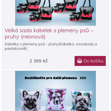
Velká sada kabelek s plemeny psů –
pruhy (neonová)
Kabelky s plemeny psů - pruhy(Kabelka, crossbody a
pamlskovník)
2 399 Kč
Do košíku
