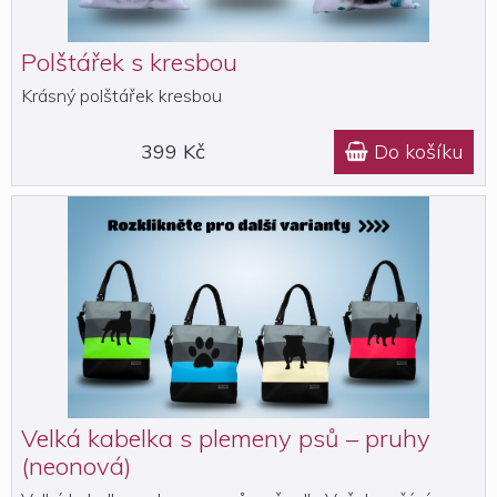
Polštářek s kresbou
Krásný polštářek kresbou
399 Kč
Do košíku

Velká kabelka s plemeny psů – pruhy
(neonová)