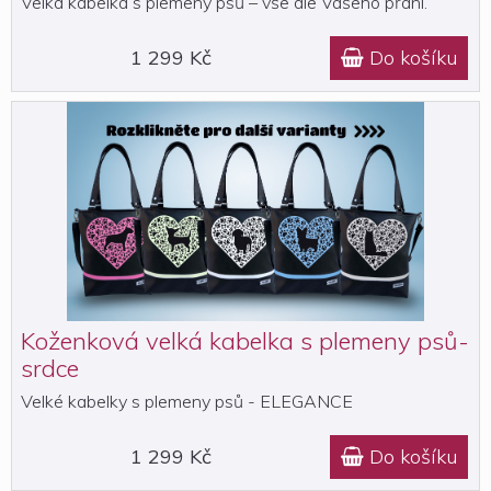
Velká kabelka s plemeny psů – vše dle Vašeho přání.
1 299 Kč
Do košíku

Koženková velká kabelka s plemeny psů-
srdce
Velké kabelky s plemeny psů - ELEGANCE
1 299 Kč
Do košíku
