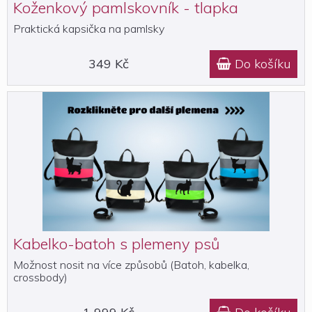
Koženkový pamlskovník - tlapka
Praktická kapsička na pamlsky
349 Kč
Do košíku

Kabelko-batoh s plemeny psů
Možnost nosit na více způsobů (Batoh, kabelka,
crossbody)