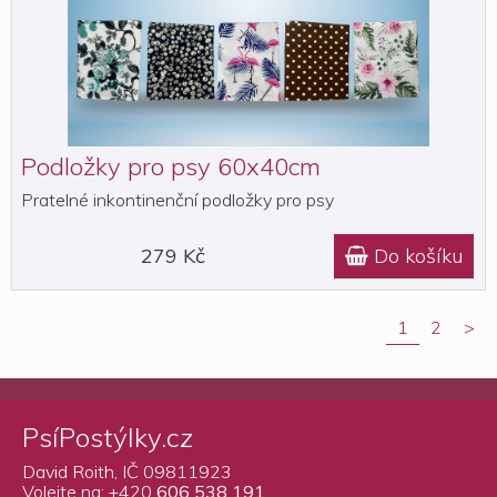
Podložky pro psy 60x40cm
Pratelné inkontinenční podložky pro psy
279 Kč
Do košíku

1
2
>
PsíPostýlky.cz
David Roith, IČ 09811923
Volejte na: +420
606 538 191