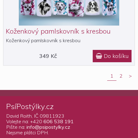
Koženkový pamlskovník s kresbou
Koženkový pamlskovník s kresbou
349 Kč
Do košíku

1
2
>
PsíPostýlky.cz
David Roith, IČ 09811923
Volejte na: +420
606 538 191
Pište na:
info@psipostylky.cz
Nejsme plátci DPH.