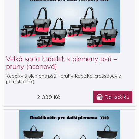
Velká sada kabelek s plemeny psů –
pruhy (neonová)
Kabelky s plemeny psů - pruhy(Kabelka, crossbody a
pamlskovník)
2 399 Kč
Do košíku
