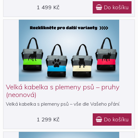
1 499 Kč
Do košíku

Velká kabelka s plemeny psů – pruhy
(neonová)
Velká kabelka s plemeny psů – vše dle Vašeho přání.
1 299 Kč
Do košíku
