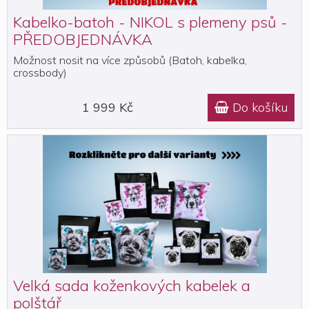
Kabelko-batoh - NIKOL s plemeny psů -
PŘEDOBJEDNÁVKA
Možnost nosit na více způsobů (Batoh, kabelka,
crossbody)
1 999 Kč
Do košíku

Velká sada koženkových kabelek a
polštář