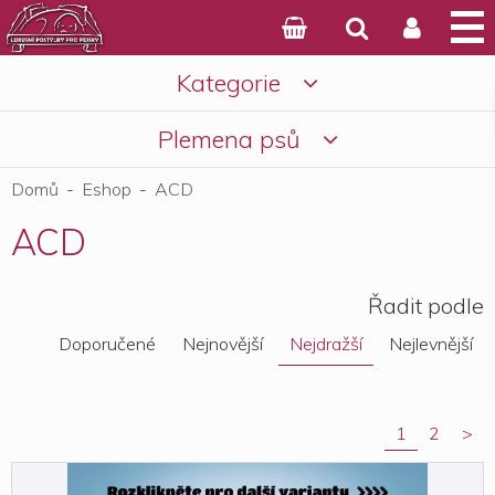



Kategorie

Košík
Plemena psů

Domů
-
Eshop
-
ACD
ACD
Řadit podle
Doporučené
Nejnovější
Nejdražší
Nejlevnější
1
2
>