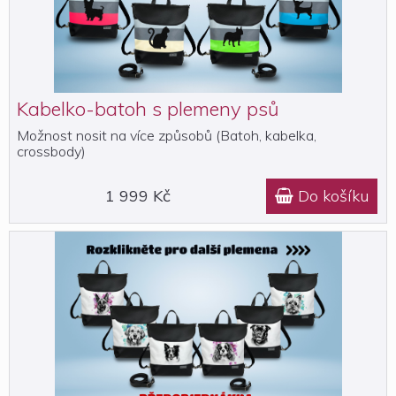
Kabelko-batoh s plemeny psů
Možnost nosit na více způsobů (Batoh, kabelka,
crossbody)
1 999 Kč
Do košíku
