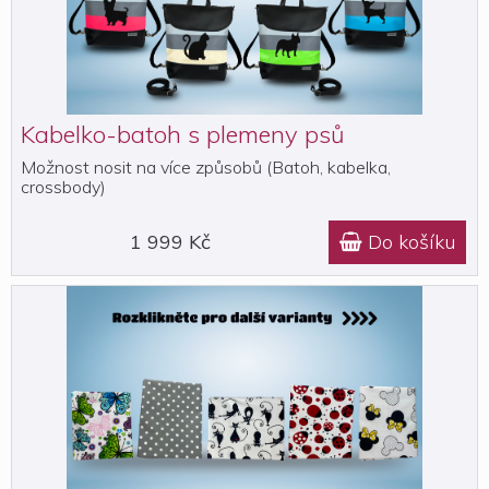
Kabelko-batoh s plemeny psů
Možnost nosit na více způsobů (Batoh, kabelka,
crossbody)
1 999 Kč
Do košíku
