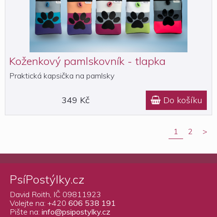
Koženkový pamlskovník - tlapka
Praktická kapsička na pamlsky
349 Kč
Do košíku

1
2
>
PsíPostýlky.cz
David Roith, IČ 09811923
Volejte na: +420
606 538 191
Pište na:
info@psipostylky.cz