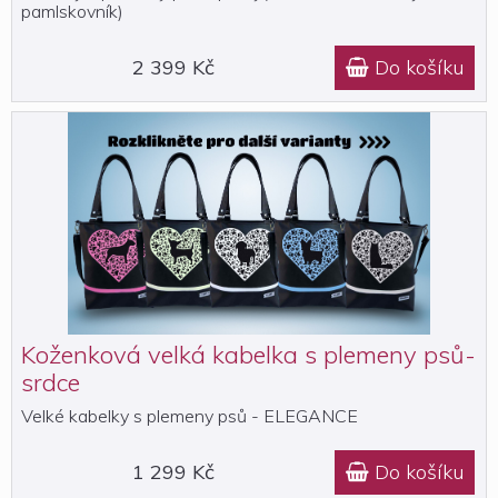
pamlskovník)
2 399 Kč
Do košíku

Koženková velká kabelka s plemeny psů-
srdce
Velké kabelky s plemeny psů - ELEGANCE
1 299 Kč
Do košíku
