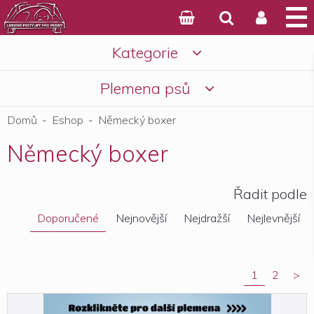



Kategorie

Košík
Plemena psů

Domů
-
Eshop
-
Německý boxer
Německý boxer
Řadit podle
Doporučené
Nejnovější
Nejdražší
Nejlevnější
1
2
>