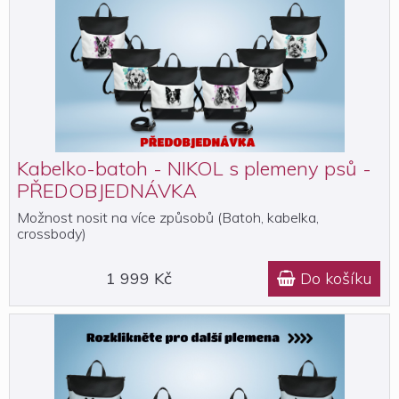
Kabelko-batoh - NIKOL s plemeny psů -
PŘEDOBJEDNÁVKA
Možnost nosit na více způsobů (Batoh, kabelka,
crossbody)
1 999 Kč
Do košíku
